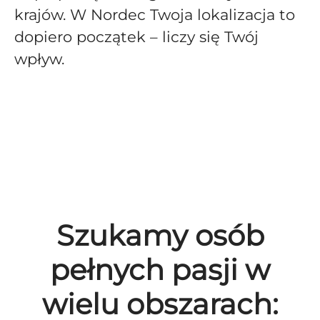
krajów. W Nordec Twoja lokalizacja to
dopiero początek – liczy się Twój
wpływ.
Otwarte aplikacje
Nasi pracownicy
Nasza misja, wizja i wartości
Szukamy osób
pełnych pasji w
wielu obszarach: